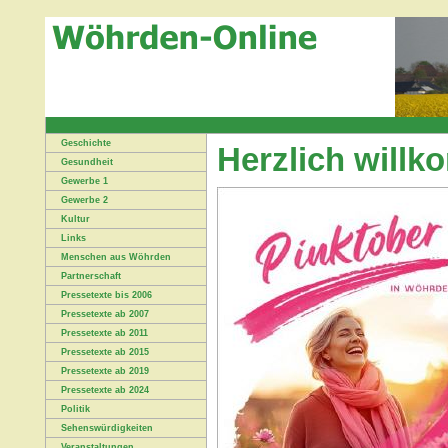
Geschichte
Herzlich will
Gesundheit
Gewerbe 1
Gewerbe 2
Kultur
Links
Menschen aus Wöhrden
Partnerschaft
Pressetexte bis 2006
Pressetexte ab 2007
Pressetexte ab 2011
Pressetexte ab 2015
Pressetexte ab 2019
Pressetexte ab 2024
Politik
Sehenswürdigkeiten
Veranstaltungen