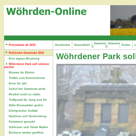
Gewerbe
Gewerbe
Pressetexte ab 2015
Geschichte
Gesundheit
Kultur
L
1
2
Politische Gemeinde 2015
Wöhrdener Park sol
Eine eigene Mischung
Wöhrdener Park soll schöner
werden
Blumen für Blohm
Treffen zum Kennenlernen
Einer für alle
Aufruf der Gemeinde wirkt
Resthof nicht zu retten
Treffpunkt für Jung und Alt
Stille Ehrenamtler geehrt
Erfolgreicher Auftakt
Nachlese und Vorbereitung
Kümmerer gesucht
Schlösser und Tartan Matten
Bücherei wieder geöffnet