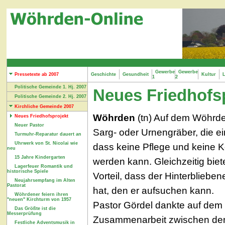
Gewerbe
Gewerbe
Pressetexte ab 2007
Geschichte
Gesundheit
Kultur
L
1
2
Politische Gemeinde 1. Hj. 2007
Neues Friedhofs
Politische Gemeinde 2. Hj. 2007
Kirchliche Gemeinde 2007
Wöhrden
(tn) Auf dem Wöhrde
Neues Friedhofsprojekt
Neuer Pastor
Sarg- oder Urnengräber, die ei
Turmuhr-Reparatur dauert an
Uhrwerk von St. Nicolai wie
dass keine Pflege und keine K
neu
15 Jahre Kindergarten
werden kann. Gleichzeitig bi
Lagerfeuer Romantik und
historische Spiele
Vorteil, dass der Hinterbliebe
Neujahrsempfang im Alten
Pastorat
hat, den er aufsuchen kann.
Wöhrdener feiern ihren
"neuen" Kirchturm von 1957
Pastor Gördel dankte auf dem
Das Größte ist die
Messerprüfung
Zusammenarbeit zwischen den 
Festliche Adventsmusik in