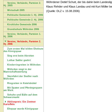
Wöhrdener Detlef Schutt, der bis dahin beim Landesli
Vereine, Verbände, Parteien 2.
Hj. 2005
Klaus Rehder und Klaus Landau und mit Kurt Möller be
Wirtschaft 2005
(Quelle: DLZ v. 15.08.2006)
Politische Gemeinde 1. Hj. 2006
Politische Gemeinde 2. Hj. 2006
Kirchliche Gemeinde 2006
Grundschule Wöhrden 2006
Vereine, Verbände, Parteien 1.
Hj. 2006
Vereine, Verbände, Parteien 2.
Hj. 2006
Zum ersten Mal bilden Eheleute
das Königspaar
Sieg erst beim Abreiten
Lothar Sattler geehrt
Kinderringreiten in Wöhrden
Wöhrden siegt in der
Mannschaftswertung
Sternfahrt der Siedler nach
Wöhrden
Ringreiten in Ketelsbüttel
Mit Spaten und Pferdegespann
am Werk
Schuhe und Bälle auf dem
Schwarzmarkt
Ablösepreis: Ein Zentner
Kartoffeln
Ehepaar wurde Königspaar