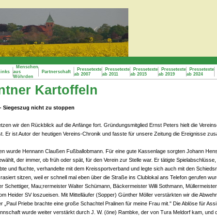
Menschen
Pressetexte
Pressetexte
Pressetexte
Pressetexte
Pressetexte
inks
aus
Partnerschaft
ab 2007
ab 2011
ab 2015
ab 2019
ab 2024
Wöhrden
ntner Kartoffeln
 - Siegeszug nicht zu stoppen
en wir den Rückblick auf die Anfänge fort. Gründungsmitglied Ernst Peters hielt die Verein
st. Er ist Autor der heutigen Vereins-Chronik und fasste für unsere Zeitung die Ereignisse z
hlen wurde Hennann Claußen Fußballobmann. Für eine gute Kassenlage sorgten Johann He
ählt, der immer, ob früh oder spät, für den Verein zur Stelle war. Er tätigte Spielabschlüsse,
bte und fluchte, verhandelte mit dem Kreissportverband und legte sich auch mit den Schiedsri
 rasiert sitzen, weil er schnell mal eben über die Straße ins Clublokal ans Telefon gerufen w
er Schettiger, Mau;rermeister Walter Schümann, Bäckermeister Willi Sothmann, Müllermeist
 Heider SV loszueisen. Mit Mittelläufer (Sopper) Günther Möller verstärkten wir die Abwehr
r „Paul Priebe brachte eine große Schachtel Pralinen für meine Frau mit." Die Ablöse für Assi
annschaft wurde weiter verstärkt durch J. W. (öne) Rambke, der von Tura Meldorf kam, und 