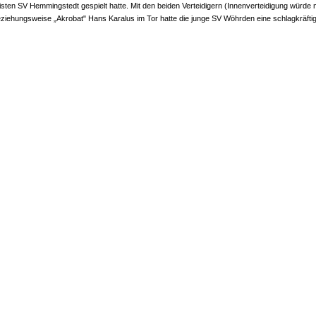
gisten SV Hemmingstedt gespielt hatte. Mit den beiden Verteidigern (Innenverteidigung würde
ziehungsweise „Akrobat" Hans Karalus im Tor hatte die junge SV Wöhrden eine schlagkräftige