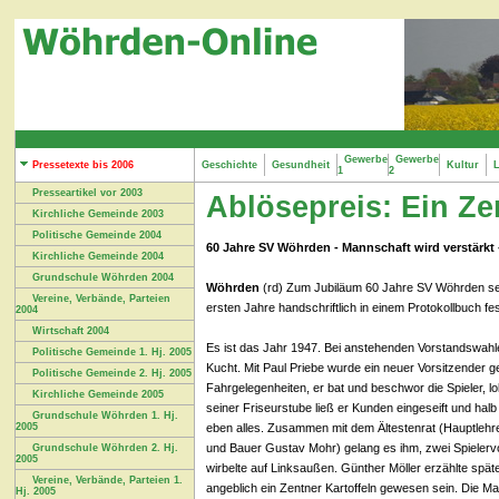
Gewerbe
Gewerbe
Pressetexte bis 2006
Geschichte
Gesundheit
Kultur
L
1
2
Presseartikel vor 2003
Ablösepreis: Ein Ze
Kirchliche Gemeinde 2003
Politische Gemeinde 2004
60 Jahre SV Wöhrden - Mannschaft wird verstärkt
Kirchliche Gemeinde 2004
Grundschule Wöhrden 2004
Wöhrden
(rd) Zum Jubiläum 60 Jahre SV Wöhrden setz
Vereine, Verbände, Parteien
ersten Jahre handschriftlich in einem Protokollbuch fe
2004
Wirtschaft 2004
Es ist das Jahr 1947. Bei anstehenden Vorstandswa
Politische Gemeinde 1. Hj. 2005
Kucht. Mit Paul Priebe wurde ein neuer Vorsitzender gew
Politische Gemeinde 2. Hj. 2005
Fahrgelegenheiten, er bat und beschwor die Spieler, lo
Kirchliche Gemeinde 2005
seiner Friseurstube ließ er Kunden eingeseift und halb
Grundschule Wöhrden 1. Hj.
eben alles. Zusammen mit dem Ältestenrat (Hauptlehr
2005
und Bauer Gustav Mohr) gelang es ihm, zwei Spielervom
Grundschule Wöhrden 2. Hj.
2005
wirbelte auf Linksaußen. Günther Möller erzählte späte
Vereine, Verbände, Parteien 1.
angeblich ein Zentner Kartoffeln gewesen sein. Die M
Hj. 2005