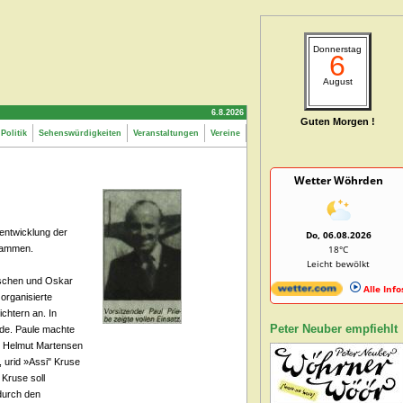
Donnerstag
6
August
6.8.2026
Guten Morgen !
Politik
Sehenswürdigkeiten
Veranstaltungen
Vereine
Wetter Wöhrden
sentwicklung der
Do, 06.08.2026
usammen.
18°C
Leicht bewölkt
nschen und Oskar
Alle Info
 organisierte
chtern an. In
Peter Neuber empfiehlt
urde. Paule machte
er Helmut Martensen
, urid »Assi" Kruse
 Kruse soll
durch den