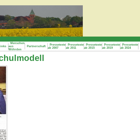
Menschen
Pressetexte
Pressetexte
Pressetexte
Pressetexte
Pressetexte
inks
aus
Partnerschaft
ab 2007
ab 2011
ab 2015
ab 2019
ab 2024
Wöhrden
Schulmodell