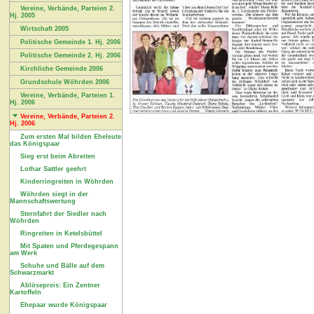
Vereine, Verbände, Parteien 2.
Hj. 2005
Wirtschaft 2005
Politische Gemeinde 1. Hj. 2006
Politische Gemeinde 2. Hj. 2006
Kirchliche Gemeinde 2006
Grundschule Wöhrden 2006
Vereine, Verbände, Parteien 1.
Hj. 2006
Vereine, Verbände, Parteien 2.
Hj. 2006
Zum ersten Mal bilden Eheleute
das Königspaar
Sieg erst beim Abreiten
Lothar Sattler geehrt
Kinderringreiten in Wöhrden
Wöhrden siegt in der
Mannschaftswertung
Sternfahrt der Siedler nach
Wöhrden
Ringreiten in Ketelsbüttel
Mit Spaten und Pferdegespann
am Werk
Schuhe und Bälle auf dem
Schwarzmarkt
Ablösepreis: Ein Zentner
Kartoffeln
Ehepaar wurde Königspaar