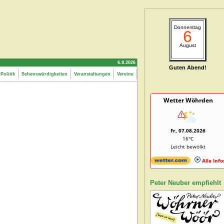
Donnerstag
6
August
6.8.2026
Guten Abend!
Politik
Sehenswürdigkeiten
Veranstaltungen
Vereine
Wetter Wöhrden
Fr, 07.08.2026
16°C
Leicht bewölkt
Alle Info
Peter Neuber empfiehlt